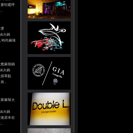
是要吃暖呼
..
辣燙
&火鍋
 時尚麻辣
鴛鴦麻辣鍋
&火鍋
是採單點
...
世家麻辣火
&火鍋
伍後原本在
..