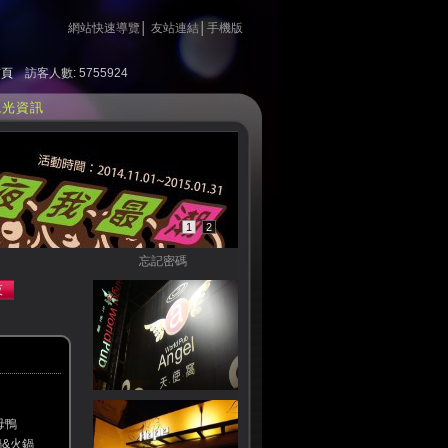
網站快速導覽
│
友站連結
│
手機版
首頁
訪客人數: 5755924
觀光資訊
1
2
忘記密碼
夜
母鴨
&火鍋