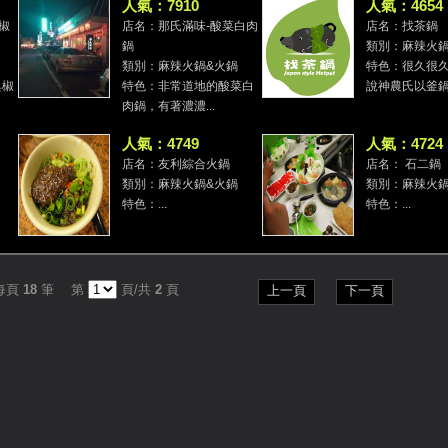
人氣：7910
人氣：4654
椒
店名：那氏滿味-酸菜白肉
店名：找茶鍋
鍋
類別：麻辣火鍋
類別：麻辣火鍋&火鍋
特色：很久很
典椒
特色：非常道地的酸菜白
說神農氏以釜鍋.
肉鍋，有著濃濃...
人氣：4749
人氣：4724
店名：友利綜合火鍋
店名： 石二鍋
類別：麻辣火鍋&火鍋
類別：麻辣火鍋
特色：...
特色：...
每頁
18
筆 第
頁/共
2
頁
上一頁
下一頁