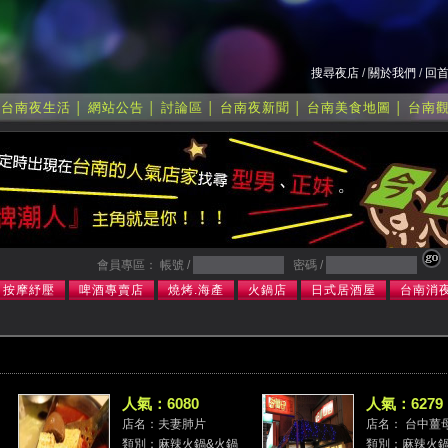
搜尋夜店
/
關於我們
/
回
台南夜生活
網站公告
討論區
台南夜新聞
台南美食地圖
台南
│
│
│
│
│
│
會員專區： 帳號 /
密碼 /
按摩紓壓
啤酒專賣店
燒烤.海產
火鍋店
日式居酒屋
台南消
人氣：6080
人氣：6279
店名：夫妻肺片
店名： 台中薑
類別：麻辣火鍋&火鍋
類別：麻辣火鍋