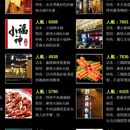
，
特色：全台灣最好吃的麻
特色：冬天就
辣火鍋!!!夫妻...
呼的薑母鴨啦!~.
人氣：6088
人氣：7681
店名：小福神火鍋
店名：饕公麻
類別：麻辣火鍋&火鍋
類別：麻辣火鍋
特色：大家知道小福神--
特色：饕公文化
芝麻火鍋的由來...
人氣：4938
人氣：7836
店名：鑫饌麻辣鴛鴦鍋
店名：三國饌
類別：麻辣火鍋&火鍋
類別：麻辣火鍋
特色：日式禪風的裝潢提
特色：三國饌
供雅緻的用餐環...
制，不過單價沒有
人氣：5790
人氣：6428
店
店名：阿裕牛肉涮涮鍋
店名：劉麻辣
類別：麻辣火鍋&火鍋
鍋店
辣
特色：牛肉湯雖然是老台
類別：麻辣火鍋
南人的早餐，但...
特色：老闆退
台北任職體育老.