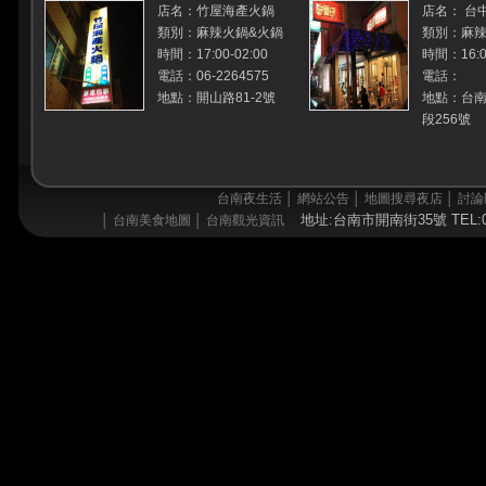
店名：竹屋海產火鍋
店名： 台
類別：麻辣火鍋&火鍋
類別：麻辣
時間：17:00-02:00
時間：16:00
電話：06-2264575
電話：
地點：開山路81-2號
地點：台南
段256號
台南夜生活
│
網站公告
│
地圖搜尋夜店
│
討論
地址:台南市開南街35號 TEL:06
│
台南美食地圖
│
台南觀光資訊