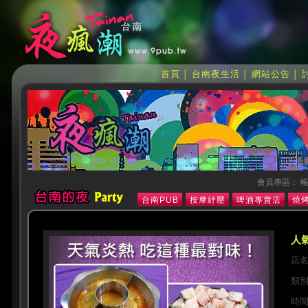
首頁
台南夜生活
網站公告
│
│
│
會員專區： 帳
台南PUB
按摩紓壓
啤酒專賣店
燒烤
人氣
店
類
時