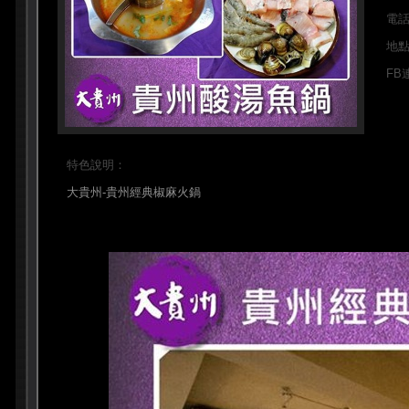
電
地
FB
特色說明：
大貴州-貴州經典椒麻火鍋