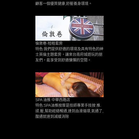
顧客一個優質健康,舒壓養身環境。
倫敦巷-短租套房
特色:我們提供舒適的環境及具有特色的紳
士英倫主題套房，讓來台南府城遊玩的朋
友們，能享受到舒適慵懶的空間。
SPA 油推 中華西路店
特色:SPA油推按摩是技師專業手技按.推.
揉.壓,幫助經絡暢通,達到血液循環,氣通了,
酸通就達到減緩消除