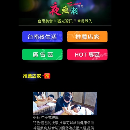
//
//
台南美食
觀光資訊
會員登入
妍林-中泰式按摩
特色:適當的按摩,推拿可以維持健康保持
神輕氣爽,結合瑜珈姿勢及按壓穴道,提供