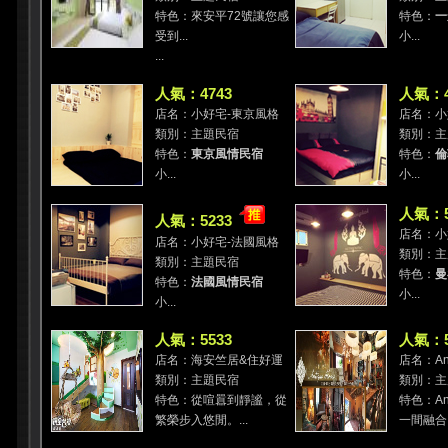
特色：來安平72號讓您感
特色：
一
受到...
小...
...
人氣：4743
人氣：4
店名：小好宅-東京風格
店名：小
類別：主題民宿
類別：主
特色：
東京風情民宿
特色：
倫
小...
小...
人氣：5
人氣：5233
店名：小
店名：小好宅-法國風格
類別：主
類別：主題民宿
特色：
曼
特色：
法國風情民宿
小...
小...
人氣：5533
人氣：5
店名：海安竺居&住好運
店名：Ant
類別：主題民宿
類別：主
特色：從喧囂到靜謐，從
特色：Ant
繁榮步入悠閒。...
一間融合了