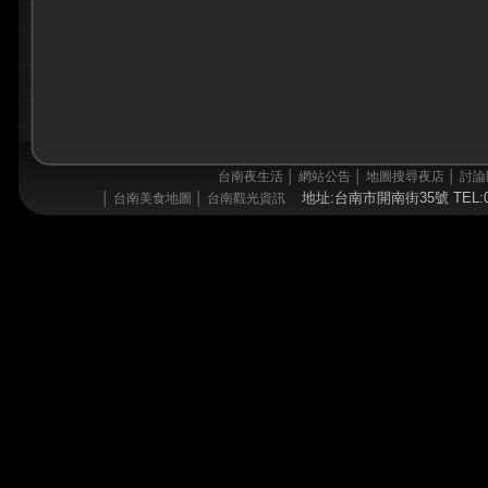
台南夜生活
│
網站公告
│
地圖搜尋夜店
│
討論
地址:台南市開南街35號 TEL:06
│
台南美食地圖
│
台南觀光資訊