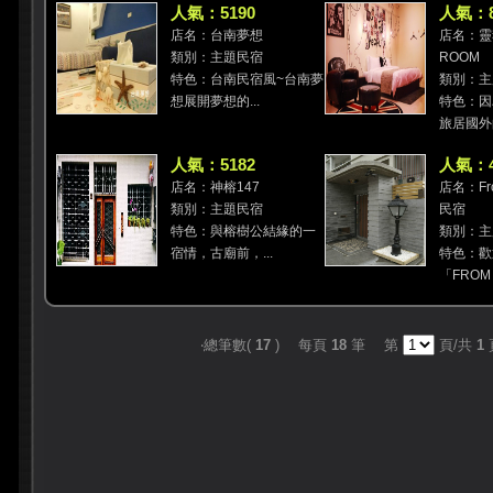
人氣：5190
人氣：8
店名：台南夢想
店名：靈
類別：主題民宿
ROOM
特色：台南民宿風~台南夢
類別：主
想展開夢想的...
特色：因
旅居國外的
人氣：5182
人氣：4
店名：神榕147
店名：Fr
類別：主題民宿
民宿
特色：與榕樹公結緣的一
類別：主
宿情，古廟前，...
特色：歡
「FROM 
‧總筆數(
17
) 每頁
18
筆 第
頁/共
1