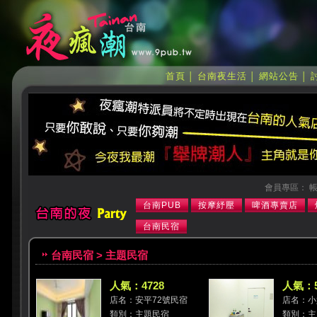
首頁
台南夜生活
網站公告
│
│
│
會員專區： 帳
台南PUB
按摩紓壓
啤酒專賣店
台南民宿
台南民宿 > 主題民宿
人氣：4728
人氣：5
店名：安平72號民宿
店名：小
類別：主題民宿
類別：主