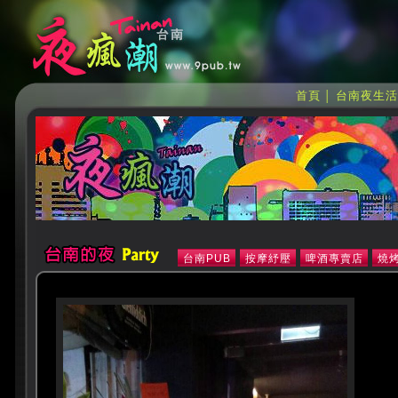
首頁
台南夜生活
│
台南PUB
按摩紓壓
啤酒專賣店
燒烤