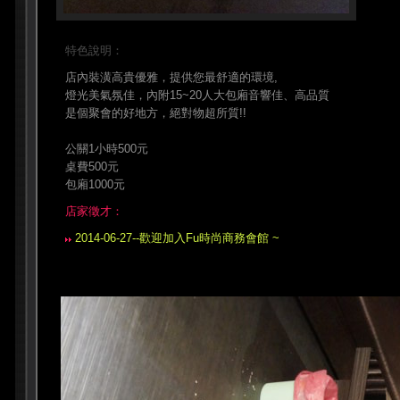
特色說明：
店內裝潢高貴優雅，提供您最舒適的環境,
燈光美氣氛佳，內附15~20人大包廂音響佳、高品質
是個聚會的好地方，絕對物超所質!!
公關1小時500元
桌費500元
包廂1000元
店家徵才：
2014-06-27--歡迎加入Fu時尚商務會館 ~