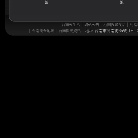
號
號
台南夜生活
│
網站公告
│
地圖搜尋夜店
│
討論
地址:台南市開南街35號 TEL:06
│
台南美食地圖
│
台南觀光資訊