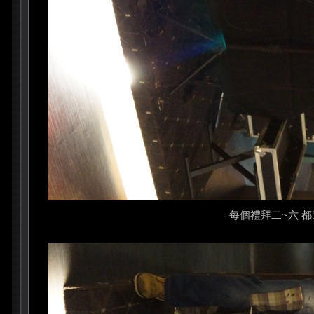
每個禮拜二~六 