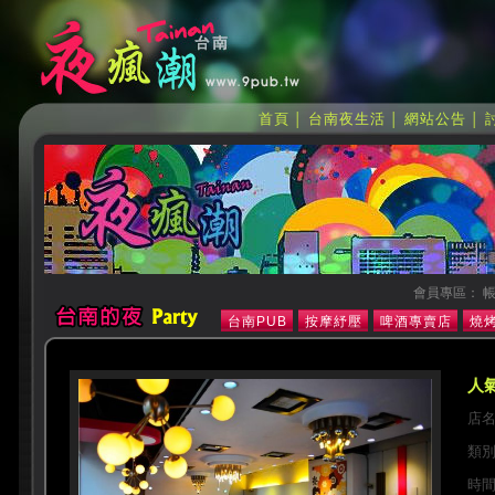
首頁
台南夜生活
網站公告
│
│
│
會員專區： 帳
台南PUB
按摩紓壓
啤酒專賣店
燒烤
人氣
店
類
時