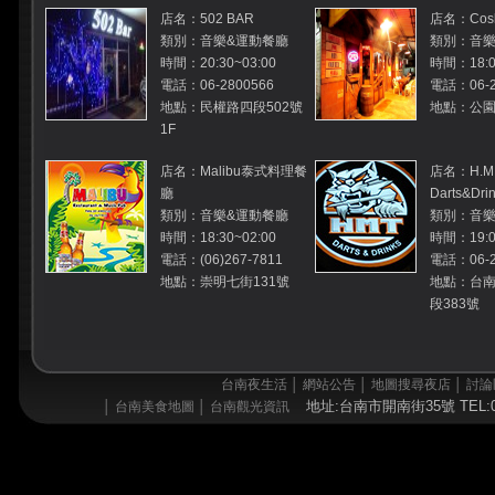
店名：502 BAR
店名：Cosb
類別：音樂&運動餐廳
類別：音樂
時間：20:30~03:00
時間：18:0
電話：06-2800566
電話：06-2
地點：民權路四段502號
地點：公園路
1F
店名：Malibu泰式料理餐
店名：H.M
廳
Darts&Dri
類別：音樂&運動餐廳
類別：音樂
時間：18:30~02:00
時間：19:00
電話：(06)267-7811
電話：06-2
地點：崇明七街131號
地點：台南
段383號
台南夜生活
│
網站公告
│
地圖搜尋夜店
│
討論
地址:台南市開南街35號 TEL:06
│
台南美食地圖
│
台南觀光資訊