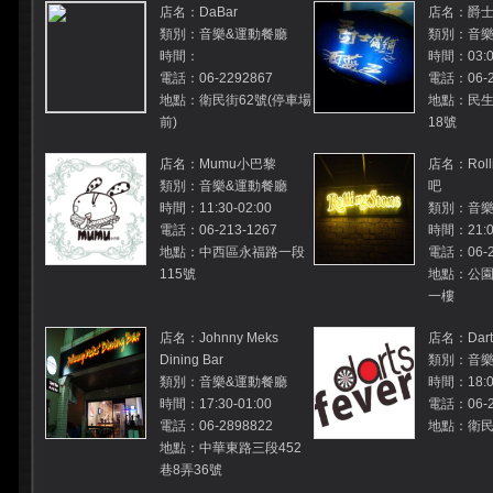
店名：DaBar
店名：爵
類別：音樂&運動餐廳
類別：音樂
時間：
時間：03:0
電話：06-2292867
電話：06-2
地點：衛民街62號(停車場
地點：民生
前)
18號
店名：Mumu小巴黎
店名：Roll
類別：音樂&運動餐廳
吧
時間：11:30-02:00
類別：音樂
電話：06-213-1267
時間：21:00
地點：中西區永福路一段
電話：06-2
115號
地點：公園
一樓
店名：Johnny Meks
店名：Darts
Dining Bar
類別：音樂
類別：音樂&運動餐廳
時間：18:00
時間：17:30-01:00
電話：06-2
電話：06-2898822
地點：衛民
地點：中華東路三段452
巷8弄36號