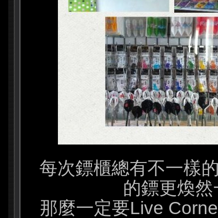
每次鏢櫃總有不一樣的
的鏢更煥然
那麼一定要Live Cor