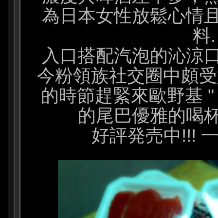
為日本女性放鬆心情
料.
入口搭配汽泡的沁涼
今粉領族社交圈中頗受
的時節趕緊來歐野基 " 
的尾巴優雅的喝
好評発売中!!! 一本