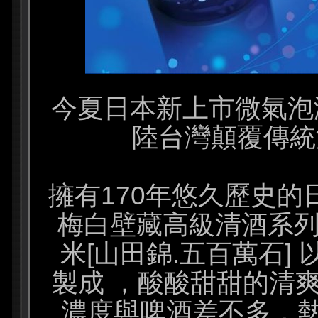
今夏日本新上市微氣泡沁涼
陸台灣顛覆傳統
擁有170年悠久歷史的
梅白壁藏高級清酒系列
米[山田錦.五百萬石]
製成 ，酸酸甜甜的清
濃度與啤酒差不多，