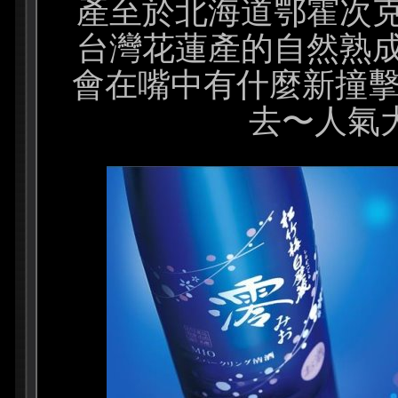
產至於北海道鄂霍次
台灣花蓮產的自然熟
會在嘴中有什麼新撞擊
去〜人氣大