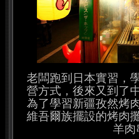
老闆跑到日本實習，
營方式，後來又到了
為了學習新疆孜然烤
維吾爾族擺設的烤肉
羊肉