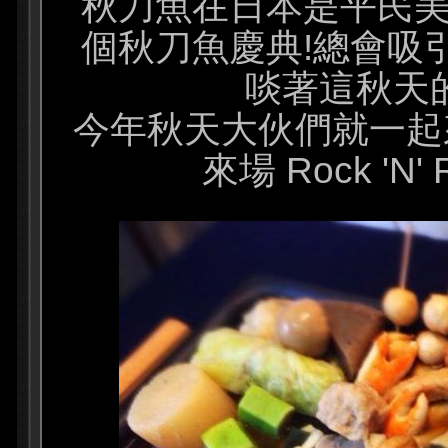
秋刀魚在日本是平民美
個秋刀魚慶典!總會吸
啖著這秋天的美
今年秋天大伙們就一起
來場 Rock 'N' R