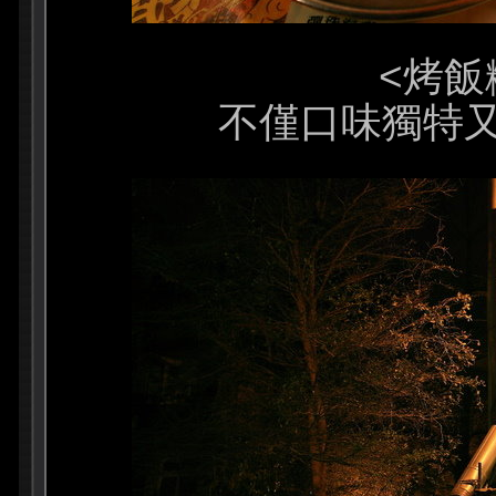
<烤飯
不僅口味獨特