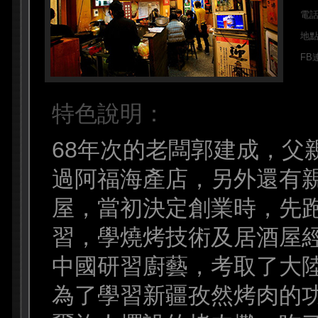
電
地
FB
特色說明：
68年次的老闆郭建成，父
過阿福海產店，另外還有
屋，當初決定創業時，先
習，學燒烤技術及居酒屋
中國研習廚藝，考取了大
為了學習新疆孜然烤肉的