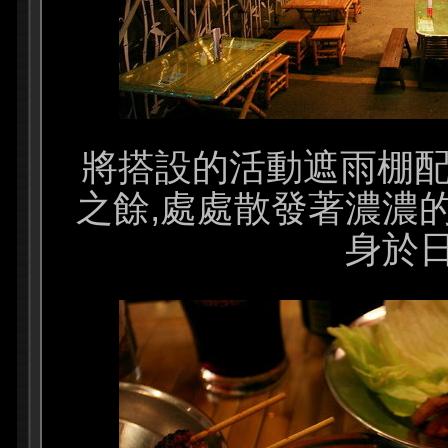
將搭設的活動遮雨棚配
之餘,處處散發著濃濃
身於