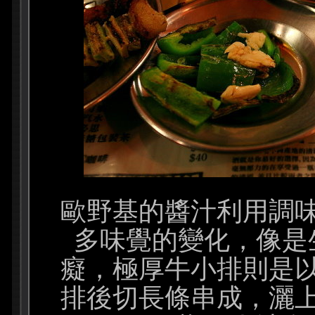
歐野基的醬汁利用調
多味覺的變化，像是
癡，極厚牛小排則是
排後切長條串成，灑