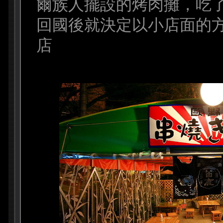
爾族人擺設的烤肉攤，吃
回國後就決定以小店面的
店