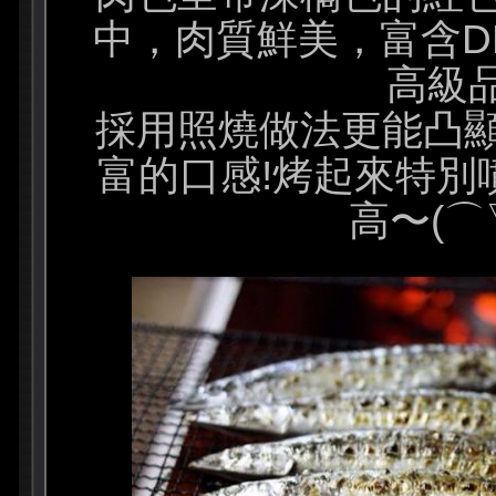
中，肉質鮮美，富含D
高級品!
採用照燒做法更能凸
富的口感!烤起來特別
高〜(⌒