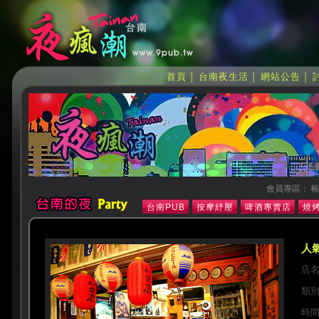
首頁
台南夜生活
網站公告
│
│
│
會員專區： 帳
台南PUB
按摩紓壓
啤酒專賣店
燒烤
人氣
店
類
時