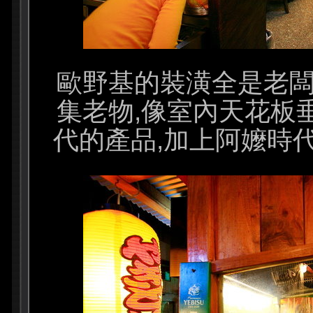
歐野基的裝潢全是老闆
集老物,像室內天花板
代的產品,加上阿嬤時